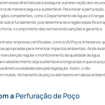
aram essas diretrizes para assegurar a preservação dos recur
orra de maneira segura e sustentável. Para iniciar a perfuração,
s órgãos competentes, como o Departamento de Águas e Energia
 do solo é fundamental, pois determina se a região específica é 
a forma, o cumprimento das normas evita sanções e garante a
ontratar empresas certificadas, como a VM Poços Artesianos, q
icas apropriadas para minimizar impactos ambientais. Ainda assi
a manutenção regular e monitoramento da qualidade da água.
ue o abastecimento seja sustentável a longo prazo e que os poç
arâmetros estabelecidos pela legislação. Assim, o não
em multas, fechamento do poço e até mesmo em danos ambient
com a
Perfuração de Poço