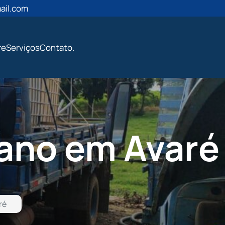
ail.com
re
Serviços
Contato
.
iano em Avaré
ré