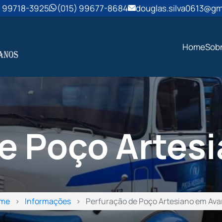
) 99718-3925
(015) 99677-8684
douglas.silva0613@gm
Home
Sob
e Poço Artes
me
Informações
Perfuração de Poço Artesiano em Ava