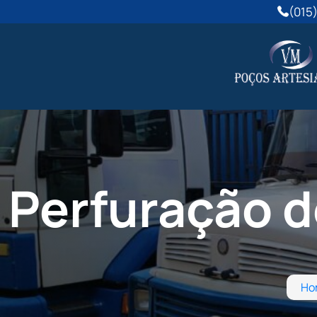
(015
Perfuração d
Ho