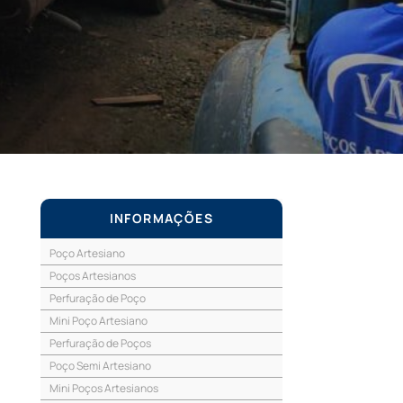
INFORMAÇÕES
Poço Artesiano
Poços Artesianos
Perfuração de Poço
Mini Poço Artesiano
Perfuração de Poços
Poço Semi Artesiano
Mini Poços Artesianos