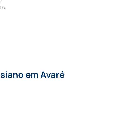
e.
tos,
esiano em Avaré