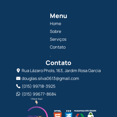
Menu
Home
Sobre
Serviços
Contato
.
Contato
Rua Lázaro Phols, 163, Jardim Rosa Garcia
douglas.silva0613@gmail.com
(015) 99718-3925
(015) 99677-8684