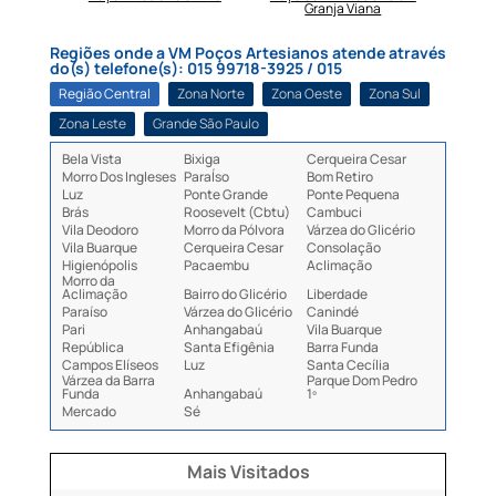
Granja Viana
Regiões onde a VM Poços Artesianos atende através
do(s) telefone(s): 015 99718-3925 / 015
Região Central
Zona Norte
Zona Oeste
Zona Sul
Zona Leste
Grande São Paulo
Bela Vista
Bixiga
Cerqueira Cesar
Morro Dos Ingleses
ParaÍso
Bom Retiro
Luz
Ponte Grande
Ponte Pequena
Brás
Roosevelt (Cbtu)
Cambuci
Vila Deodoro
Morro da Pólvora
Várzea do Glicério
Vila Buarque
Cerqueira Cesar
Consolação
Higienópolis
Pacaembu
Aclimação
Morro da
Aclimação
Bairro do Glicério
Liberdade
Paraíso
Várzea do Glicério
Canindé
Pari
Anhangabaú
Vila Buarque
República
Santa Efigênia
Barra Funda
Campos Elíseos
Luz
Santa Cecília
Várzea da Barra
Parque Dom Pedro
Funda
Anhangabaú
1º
Mercado
Sé
Mais Visitados