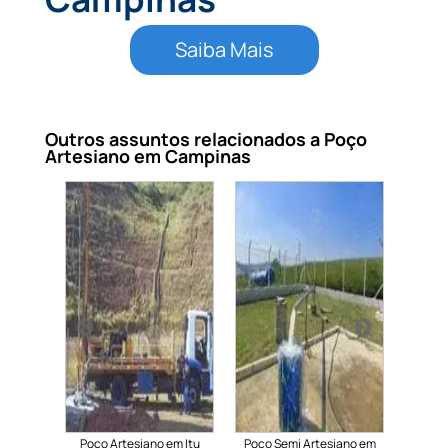
Saiba Mais
Outros assuntos relacionados a Poço
Artesiano em Campinas
ano em
Poço Artesiano em Itu
Poço Semi Artesiano em
Mini 