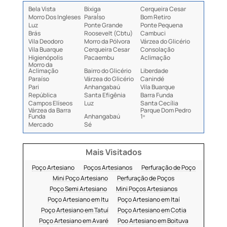
Bela Vista
Bixiga
Cerqueira Cesar
Morro Dos Ingleses
ParaÍso
Bom Retiro
Luz
Ponte Grande
Ponte Pequena
Brás
Roosevelt (Cbtu)
Cambuci
Vila Deodoro
Morro da Pólvora
Várzea do Glicério
Vila Buarque
Cerqueira Cesar
Consolação
Higienópolis
Pacaembu
Aclimação
Morro da
Aclimação
Bairro do Glicério
Liberdade
Paraíso
Várzea do Glicério
Canindé
Pari
Anhangabaú
Vila Buarque
República
Santa Efigênia
Barra Funda
Campos Elíseos
Luz
Santa Cecília
Várzea da Barra
Parque Dom Pedro
Funda
Anhangabaú
1º
Mercado
Sé
Mais Visitados
Poço Artesiano
Poços Artesianos
Perfuração de Poço
Mini Poço Artesiano
Perfuração de Poços
Poço Semi Artesiano
Mini Poços Artesianos
Poço Artesiano em Itu
Poço Artesiano em Itaí
Poço Artesiano em Tatuí
Poço Artesiano em Cotia
Poço Artesiano em Avaré
Poo Artesiano em Boituva