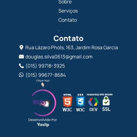
Sobre
Serviços
Contato
.
Contato
Rua Lázaro Phols, 163, Jardim Rosa Garcia
douglas.silva0613@gmail.com
(015) 99718-3925
(015) 99677-8684