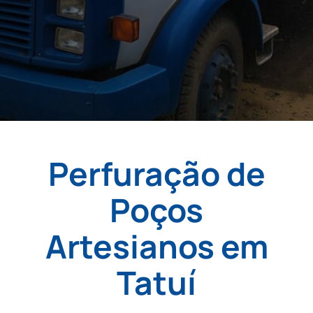
Perfuração de
Poços
Artesianos em
Tatuí