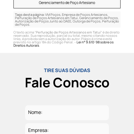
Gerenciamento de Poço Artesiano
Tags desta página:
VM Poços, Empresa de Poços Artesianos,
Perfuração de Poços Artesianos em Tatuí, Gerenciamento de Poços,
Autorização de Poços Junto ao DAEE, Outorga de Poços, Perfuração
de Poços.
O texto acima "
Perfuração de Poços Artesianos em Tatuí
" é de direito
reservado. Sua reprodução, parcial ou total, mesmo citando nossos
links, é proibida sem a autorização do autor. Plágio é crime e está
previsto no artigo 184 do Código Penal. –
Lei n° 9.610-98 sobre os
Direitos Autorais
.
TIRE SUAS DÚVIDAS
Fale Conosco
Nome:
Empresa: