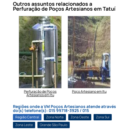
Outros assuntos relacionados a
Perfuração de Poços Artesianos em Tatuí
e Poço
Perfuração de Poços
Poço Artesiano em Itu
Min
Artesianos em Itu
Regiões onde a VM Poços Artesianos atende através
do(s) telefone(s): 015 99718-3925 / 015
Região Central
Zona Norte
Zona Oeste
Zona Sul
Zona Leste
Grande São Paulo