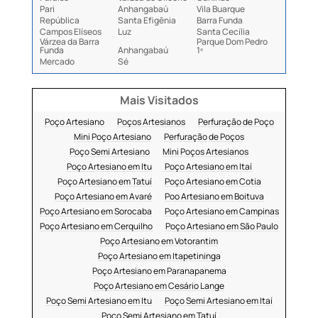
Pari
Anhangabaú
Vila Buarque
República
Santa Efigênia
Barra Funda
Campos Elíseos
Luz
Santa Cecília
Várzea da Barra
Parque Dom Pedro
Funda
Anhangabaú
1º
Mercado
Sé
Mais Visitados
Poço Artesiano
Poços Artesianos
Perfuração de Poço
Mini Poço Artesiano
Perfuração de Poços
Poço Semi Artesiano
Mini Poços Artesianos
Poço Artesiano em Itu
Poço Artesiano em Itaí
Poço Artesiano em Tatuí
Poço Artesiano em Cotia
Poço Artesiano em Avaré
Poo Artesiano em Boituva
Poço Artesiano em Sorocaba
Poço Artesiano em Campinas
Poço Artesiano em Cerquilho
Poço Artesiano em São Paulo
Poço Artesiano em Votorantim
Poço Artesiano em Itapetininga
Poço Artesiano em Paranapanema
Poço Artesiano em Cesário Lange
Poço Semi Artesiano em Itu
Poço Semi Artesiano em Itaí
Poço Semi Artesiano em Tatuí