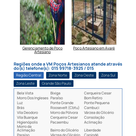
 Poços
Gerenciamento de Poço
Poço Artesiano em Avaré
Perf
ao DAEE
Artesiano
Regiões onde a VM Poços Artesianos atende através
do(s) telefone(s): 015 99718-3925 / 015
Região Central
Zona Norte
Zona Oeste
Zona Sul
Zona Leste
Grande São Paulo
Bela Vista
Bixiga
Cerqueira Cesar
Morro Dos Ingleses
ParaÍso
Bom Retiro
Luz
Ponte Grande
Ponte Pequena
Brás
Roosevelt (Cbtu)
Cambuci
Vila Deodoro
Morro da Pólvora
Várzea do Glicério
Vila Buarque
Cerqueira Cesar
Consolação
Higienópolis
Pacaembu
Aclimação
Morro da
Aclimação
Bairro do Glicério
Liberdade
Paraíso
Várzea do Glicério
Canindé