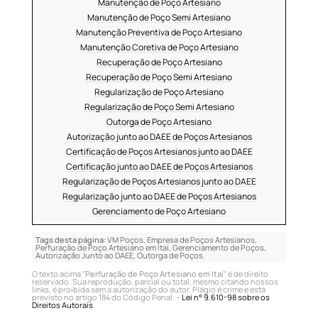
Manutenção de Poço Artesiano
Manutenção de Poço Semi Artesiano
Manutenção Preventiva de Poço Artesiano
Manutenção Coretiva de Poço Artesiano
Recuperação de Poço Artesiano
Recuperação de Poço Semi Artesiano
Regularização de Poço Artesiano
Regularização de Poço Semi Artesiano
Outorga de Poço Artesiano
Autorização junto ao DAEE de Poços Artesianos
Certificação de Poços Artesianos junto ao DAEE
Certificação junto ao DAEE de Poços Artesianos
Regularização de Poços Artesianos junto ao DAEE
Regularização junto ao DAEE de Poços Artesianos
Gerenciamento de Poço Artesiano
Tags desta página:
VM Poços, Empresa de Poços Artesianos,
Perfuração de Poço Artesiano em Itaí, Gerenciamento de Poços,
Autorização Junto ao DAEE, Outorga de Poços.
O texto acima "
Perfuração de Poço Artesiano em Itaí
" é de direito
reservado. Sua reprodução, parcial ou total, mesmo citando nossos
links, é proibida sem a autorização do autor. Plágio é crime e está
previsto no artigo 184 do Código Penal. –
Lei n° 9.610-98 sobre os
Direitos Autorais
.