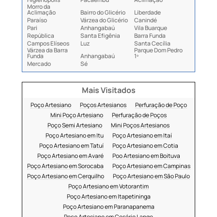
Morro da
Aclimação
Bairro do Glicério
Liberdade
Paraíso
Várzea do Glicério
Canindé
Pari
Anhangabaú
Vila Buarque
República
Santa Efigênia
Barra Funda
Campos Elíseos
Luz
Santa Cecília
Várzea da Barra
Parque Dom Pedro
Funda
Anhangabaú
1º
Mercado
Sé
Mais Visitados
Poço Artesiano
Poços Artesianos
Perfuração de Poço
Mini Poço Artesiano
Perfuração de Poços
Poço Semi Artesiano
Mini Poços Artesianos
Poço Artesiano em Itu
Poço Artesiano em Itaí
Poço Artesiano em Tatuí
Poço Artesiano em Cotia
Poço Artesiano em Avaré
Poo Artesiano em Boituva
Poço Artesiano em Sorocaba
Poço Artesiano em Campinas
Poço Artesiano em Cerquilho
Poço Artesiano em São Paulo
Poço Artesiano em Votorantim
Poço Artesiano em Itapetininga
Poço Artesiano em Paranapanema
Poço Artesiano em Cesário Lange