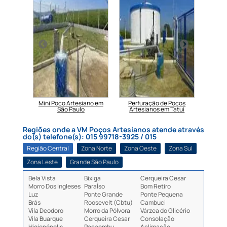
ano em
Mini Poço Artesiano em
Perfuração de Poços
Poço A
São Paulo
Artesianos em Tatuí
Regiões onde a VM Poços Artesianos atende através
do(s) telefone(s): 015 99718-3925 / 015
Região Central
Zona Norte
Zona Oeste
Zona Sul
Zona Leste
Grande São Paulo
Bela Vista
Bixiga
Cerqueira Cesar
Morro Dos Ingleses
ParaÍso
Bom Retiro
Luz
Ponte Grande
Ponte Pequena
Brás
Roosevelt (Cbtu)
Cambuci
Vila Deodoro
Morro da Pólvora
Várzea do Glicério
Vila Buarque
Cerqueira Cesar
Consolação
Higienópolis
Pacaembu
Aclimação