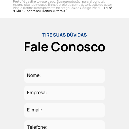
Preto
" é de direito reservado. Sua reprodução, parcial ou total,
mesmo citando nossos links, é proibida sem a autorização do autor.
Plágio é crime e está previsto no artigo 184 do Código Penal. –
Lei n°
9.610-98 sobre os Direitos Autorais
.
TIRE SUAS DÚVIDAS
Fale Conosco
Nome:
Empresa:
E-mail:
Telefone: