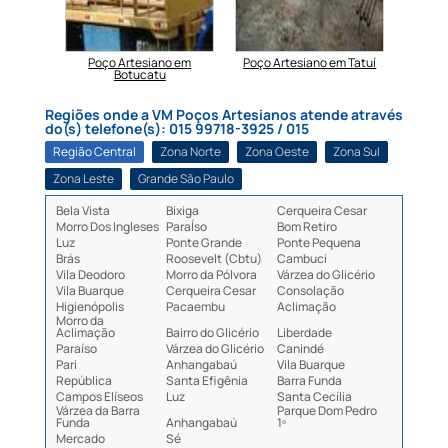
em Itu
Poço Artesiano em
Poço Artesiano em Tatuí
Min
Botucatu
Regiões onde a VM Poços Artesianos atende através
do(s) telefone(s): 015 99718-3925 / 015
Região Central
Zona Norte
Zona Oeste
Zona Sul
Zona Leste
Grande São Paulo
Bela Vista
Bixiga
Cerqueira Cesar
Morro Dos Ingleses
ParaÍso
Bom Retiro
Luz
Ponte Grande
Ponte Pequena
Brás
Roosevelt (Cbtu)
Cambuci
Vila Deodoro
Morro da Pólvora
Várzea do Glicério
Vila Buarque
Cerqueira Cesar
Consolação
Higienópolis
Pacaembu
Aclimação
Morro da
Aclimação
Bairro do Glicério
Liberdade
Paraíso
Várzea do Glicério
Canindé
Pari
Anhangabaú
Vila Buarque
República
Santa Efigênia
Barra Funda
Campos Elíseos
Luz
Santa Cecília
Várzea da Barra
Parque Dom Pedro
Funda
Anhangabaú
1º
Mercado
Sé