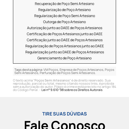
Recuperação de Poço Semi Artesiano
Regularização de Poço Artesiano
Regularização de Poço Semi Artesiano
Outorga de Poço Artesiano
Autorização junto ao DAEE de Poços Artesianos
Certificação de Poços Artesianos junto ao DAEE
Certificação junto ao DAEE de Poços Artesianos
Regularização de Poços Artesianos junto ao DAEE
Regularização junto ao DAEE de Poços Artesianos
Gerenciamento de Poço Artesiano
Tags desta página:
VM Poços, Empresa de Poços Artesianos, Poços
Semi Artesianos, Perfuração de Poços Semi Artesianos.
O texto acima "
Poços Semi Artesianos
" é de direito reservado. Sua
reprodução, parcial ou total, mesmo citando nossos links, é proibida
sem a autorização do autor. Plágio é crime e está previsto no artigo 184
do Código Penal. –
Lei n° 9.610-98 sobre os Direitos Autorais
.
TIRE SUAS DÚVIDAS
Fale Conosco