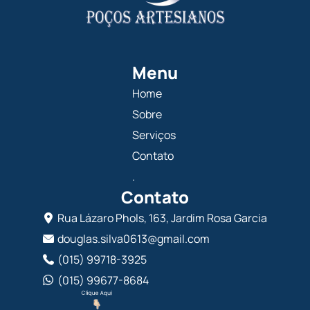
Menu
Home
Sobre
Serviços
Contato
.
Contato
Rua Lázaro Phols, 163, Jardim Rosa Garcia
douglas.silva0613@gmail.com
(015) 99718-3925
(015) 99677-8684