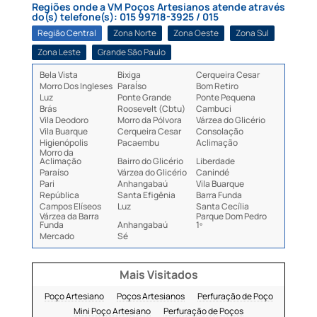
Regiões onde a VM Poços Artesianos atende através
do(s) telefone(s): 015 99718-3925 / 015
Região Central
Zona Norte
Zona Oeste
Zona Sul
Zona Leste
Grande São Paulo
Bela Vista
Bixiga
Cerqueira Cesar
Morro Dos Ingleses
ParaÍso
Bom Retiro
Luz
Ponte Grande
Ponte Pequena
Brás
Roosevelt (Cbtu)
Cambuci
Vila Deodoro
Morro da Pólvora
Várzea do Glicério
Vila Buarque
Cerqueira Cesar
Consolação
Higienópolis
Pacaembu
Aclimação
Morro da
Aclimação
Bairro do Glicério
Liberdade
Paraíso
Várzea do Glicério
Canindé
Pari
Anhangabaú
Vila Buarque
República
Santa Efigênia
Barra Funda
Campos Elíseos
Luz
Santa Cecília
Várzea da Barra
Parque Dom Pedro
Funda
Anhangabaú
1º
Mercado
Sé
Mais Visitados
Poço Artesiano
Poços Artesianos
Perfuração de Poço
Mini Poço Artesiano
Perfuração de Poços