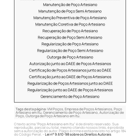
Manutenção de Poço Artesiano
Manutenção de Poço Semi Artesiano
Manutenção Preventiva de Poço Artesiano
Manutenção Coretiva de Poço Artesiano
Recuperação de Poço Artesiano
Recuperação de Poço Semi Artesiano
Regularização de Poço Artesiano
Regularização de Poço Semi Artesiano
Outorga de Poço Artesiano
Autorização junto ao DAEE de Poços Artesianos
Certificação de Poços Artesianos junto ao DAEE
Certificação junto ao DAEE de Poços Artesianos
Regularização de Poços Artesianos junto ao DAEE
Regularização junto ao DAEE de Poços Artesianos
Gerenciamento de Poço Artesiano
Tags desta página:
VM Poços, Empresa de Poços Artesianos, Poço
Artesiano em Itu, Gerenciamento de Poço Artesiano, Autorização de
Poço, Outorga de Poço Artesiano em Itu.
O texto acima "
Poço Artesiano em Itu
" é de direito reservado. Sua
reprodução, parcial ou total, mesmo citando nossos links, é proibida
sem a autorização do autor. Plágio é crime e está previsto no artigo 184
do Código Penal. –
Lei n° 9.610-98 sobre os Direitos Autorais
.