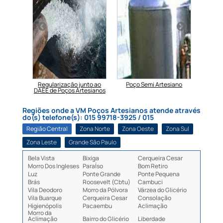
 Poços
Regularização junto ao
Poço Semi Artesiano
Poço 
ao DAEE
DAEE de Poços Artesianos
Regiões onde a VM Poços Artesianos atende através
do(s) telefone(s): 015 99718-3925 / 015
Região Central
Zona Norte
Zona Oeste
Zona Sul
Zona Leste
Grande São Paulo
Bela Vista
Bixiga
Cerqueira Cesar
Morro Dos Ingleses
ParaÍso
Bom Retiro
Luz
Ponte Grande
Ponte Pequena
Brás
Roosevelt (Cbtu)
Cambuci
Vila Deodoro
Morro da Pólvora
Várzea do Glicério
Vila Buarque
Cerqueira Cesar
Consolação
Higienópolis
Pacaembu
Aclimação
Morro da
Aclimação
Bairro do Glicério
Liberdade