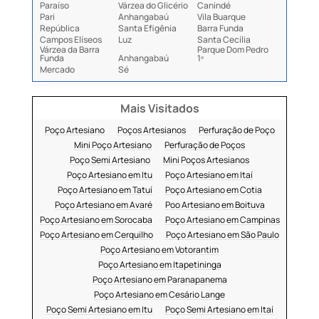
Paraíso
Várzea do Glicério
Canindé
Pari
Anhangabaú
Vila Buarque
República
Santa Efigênia
Barra Funda
Campos Elíseos
Luz
Santa Cecília
Várzea da Barra
Parque Dom Pedro
Funda
Anhangabaú
1º
Mercado
Sé
Mais Visitados
Poço Artesiano
Poços Artesianos
Perfuração de Poço
Mini Poço Artesiano
Perfuração de Poços
Poço Semi Artesiano
Mini Poços Artesianos
Poço Artesiano em Itu
Poço Artesiano em Itaí
Poço Artesiano em Tatuí
Poço Artesiano em Cotia
Poço Artesiano em Avaré
Poo Artesiano em Boituva
Poço Artesiano em Sorocaba
Poço Artesiano em Campinas
Poço Artesiano em Cerquilho
Poço Artesiano em São Paulo
Poço Artesiano em Votorantim
Poço Artesiano em Itapetininga
Poço Artesiano em Paranapanema
Poço Artesiano em Cesário Lange
Poço Semi Artesiano em Itu
Poço Semi Artesiano em Itaí